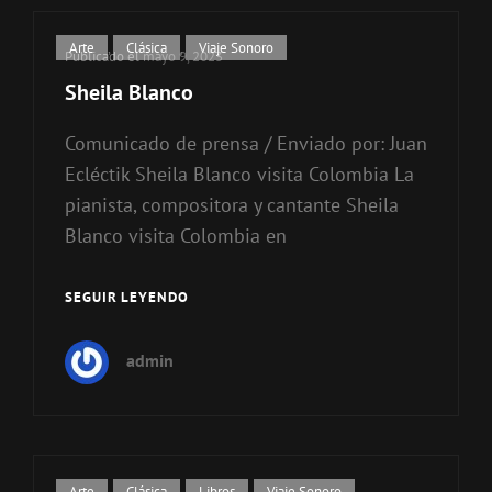
Enlaces
Arte
,
Clásica
,
Viaje Sonoro
Publicado el
mayo 9, 2023
de
Sheila Blanco
categorías
Comunicado de prensa / Enviado por: Juan
Ecléctik Sheila Blanco visita Colombia La
pianista, compositora y cantante Sheila
Blanco visita Colombia en
SEGUIR LEYENDO
SHEILA
BLANCO
admin
Enlaces
Arte
,
Clásica
,
Libros
,
Viaje Sonoro