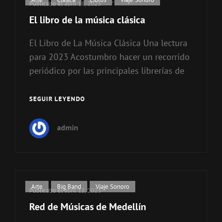
Publicado el
abril 16, 2023
de
El libro de la música clásica
categorías
El Libro de La Música Clásica Una lectura
para 2023 Acostumbro hacer un recorrido
periódico por las principales librerías de
SEGUIR LEYENDO
EL
LIBRO
DE
admin
LA
MÚSICA
CLÁSICA
Enlaces
Arte
,
Big Band
,
Viaje Sonoro
Publicado el
abril 12, 2023
de
Red de Músicas de Medellín
categorías