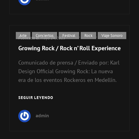
LOS
CISNES
Enlaces
Arte
,
Conciertos
,
Festival
,
Rock
,
Viaje Sonoro
Publicado el
mayo 24, 2023
de
Growing Rock / Rock n’ Roll Experience
categorías
Comunicado de prensa / Enviado por: Karl
Design Official Growing Rock: La nueva
era de los eventos Rockeros en Medellín.
SEGUIR LEYENDO
GROWING
ROCK
/
admin
ROCK
N’
ROLL
EXPERIENCE