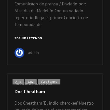
Comunicado de prensa / Enviado por:
Alcaldía de Medellín Con un variado
repertorio llega el primer Concierto de
Temporada de
SEGUIR LEYENDO
RED
DE
MÚSICAS
admin
DE
MEDELLÍN
Enlaces
Arte
,
Jazz
,
Viaje Sonoro
Publicado el
marzo 20, 2023
de
Doc Cheatham
categorías
Doc Cheatham ‘El indio cherokee’ Nuestro
invitado de hoy es el gran trompetista