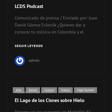
LCDS Podcast
Comunicado de prensa / Enviado por: Juan
David Gómez Eclectik ¿Quieres dar a
conocer tu música en Colombia y el
SEGUIR LEYENDO
LCDS
PODCAST
admin
Enlaces
Arte
,
Ballet
,
Cultura
,
Danza
,
Viaje Sonoro
Publicado el
mayo 21, 2024
de
El Lago de los Cisnes sobre Hielo
categorías
Dreams on Ice presenta en Medellín: El