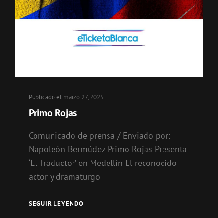
Publicado el
marzo 27, 2025
Primo Rojas
Comunicado de prensa / Enviado por:
Napoleón Bermúdez Primo Rojas Presenta
‘El Traductor’ en Medellín El reconocido
actor y dramaturgo
SEGUIR LEYENDO
PRIMO
ROJAS