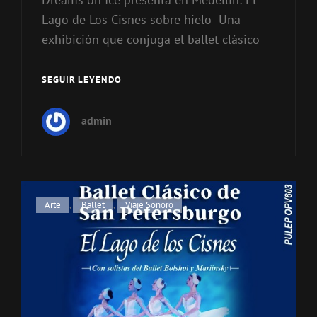
Lago de Los Cisnes sobre hielo Una
exhibición que conjuga el ballet clásico
SEGUIR LEYENDO
EL
LAGO
DE
admin
LOS
CISNES
SOBRE
HIELO
Enlaces
Arte
,
Ballet
,
Viaje Sonoro
de
categorías