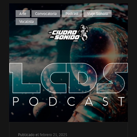
Enlaces
Arte
,
Convocatoria
,
Podcast
,
Viaje Sonoro
,
de
Vocalista
categorías
Publicado el
febrero 21, 2025