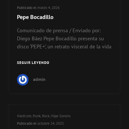
Publicado el
marzo 4, 2026
Pepe Bocadillo
Comunicado de prensa / Enviado por:
Diego Báez Pepe Bocadillo presenta su
disco ‘PEPE+’, un retrato visceral de la vida
SEGUIR LEYENDO
PEPE
BOCADILLO
admin
Enlaces
Hardcore
,
Punk
,
Rock
,
Viaje Sonoro
de
Publicado el
octubre 24, 2025