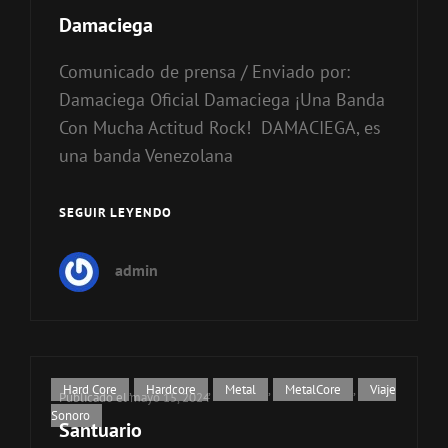
de
Damaciega
categorías
Comunicado de prensa / Enviado por:
Damaciega Oficial Damaciega ¡Una Banda
Con Mucha Actitud Rock! DAMACIEGA, es
una banda Venezolana
SEGUIR LEYENDO
DAMACIEGA
admin
Enlaces
Hard Core
,
Hardcore
,
Metal
,
MetalCore
,
Viaje
Publicado el
mayo 15, 2024
de
Sonoro
Santuario
categorías