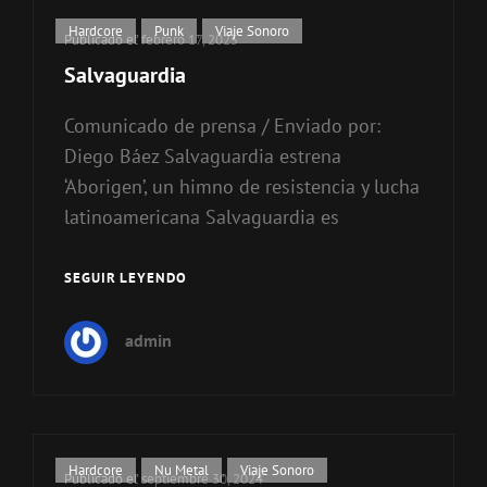
Enlaces
Hardcore
,
Punk
,
Viaje Sonoro
Publicado el
febrero 17, 2025
de
Salvaguardia
categorías
Comunicado de prensa / Enviado por:
Diego Báez Salvaguardia estrena
‘Aborigen’, un himno de resistencia y lucha
latinoamericana Salvaguardia es
SEGUIR LEYENDO
SALVAGUARDIA
admin
Enlaces
Hardcore
,
Nu Metal
,
Viaje Sonoro
Publicado el
septiembre 30, 2024