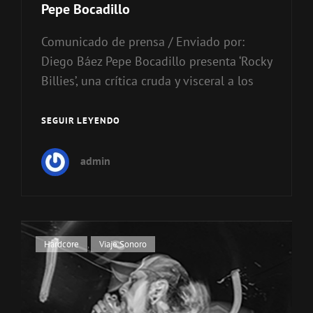
categorías
Pepe Bocadillo
Comunicado de prensa / Enviado por:
Diego Báez Pepe Bocadillo presenta ‘Rocky
Billies’, una crítica cruda y visceral a los
SEGUIR LEYENDO
PEPE
BOCADILLO
admin
Enlaces
Hardcore
,
Viaje Sonoro
de
categorías