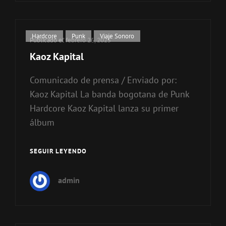
Enlaces
Hardcore
,
Punk
,
Viaje Sonoro
Publicado el
febrero 26, 2025
de
Kaoz Kapital
categorías
Comunicado de prensa / Enviado por:
Kaoz Kapital La banda bogotana de Punk
Hardcore Kaoz Kapital lanza su primer
álbum
SEGUIR LEYENDO
KAOZ
KAPITAL
admin