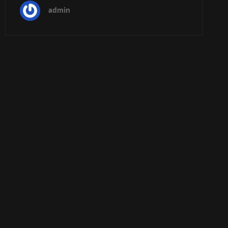
BAND
admin
&
SKAMPIDA