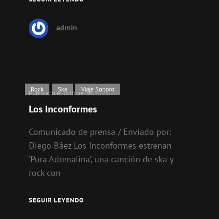
INCONFORMES
admin
Enlaces
Rock
,
Ska
,
Viaje Sonoro
Publicado el
octubre 30, 2025
de
Los Inconformes
categorías
Comunicado de prensa / Enviado por:
Diego Báez Los Inconformes estrenan
‘Pura Adrenalina’, una canción de ska y
rock con
SEGUIR LEYENDO
LOS
INCONFORMES