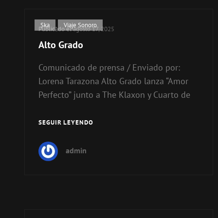
Enlaces
Ska
,
Viaje Sonoro
Publicado el
agosto 17, 2025
de
Alto Grado
categorías
Comunicado de prensa / Enviado por:
Lorena Tarazona Alto Grado lanza “Amor
Perfecto” junto a The Klaxon y Cuarto de
SEGUIR LEYENDO
ALTO
GRADO
admin