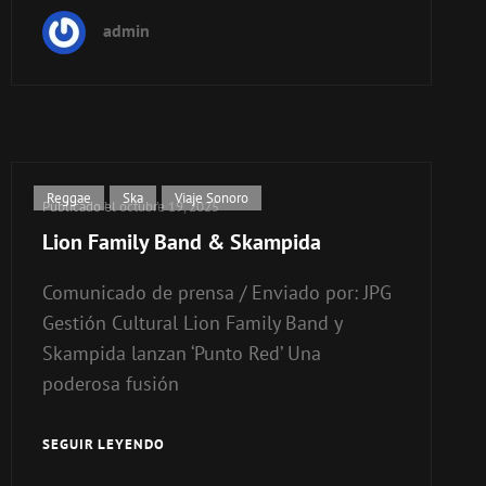
Y
admin
LOS
DE
ABAJO
Enlaces
Reggae
,
Ska
,
Viaje Sonoro
Publicado el
octubre 19, 2025
de
Lion Family Band & Skampida
categorías
Comunicado de prensa / Enviado por: JPG
Gestión Cultural Lion Family Band y
Skampida lanzan ‘Punto Red’ Una
poderosa fusión
SEGUIR LEYENDO
LION
FAMILY