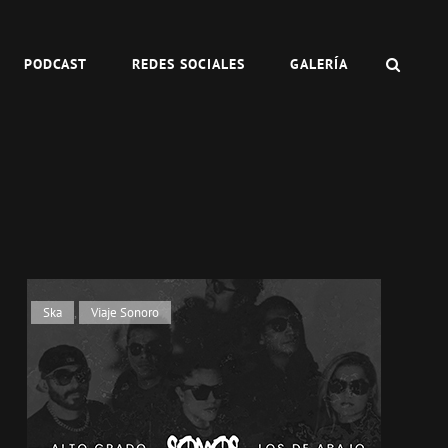
BUSC
PODCAST
REDES SOCIALES
GALERÍA
Enlaces
Ska
,
Viaje Sonoro
de
categorías