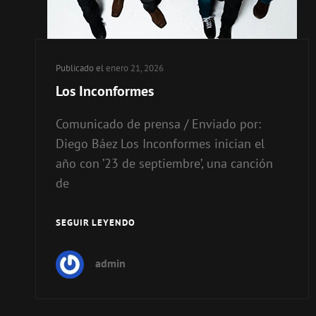
Publicado el
enero 21, 2026
Los Inconformes
Comunicado de prensa / Enviado por:
Diego Báez Los Inconformes inician el
año con ’23 de septiembre’, una canción
de
SEGUIR LEYENDO
LOS
INCONFORMES
admin