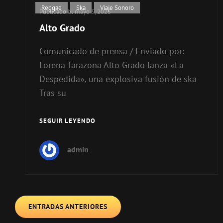
Enlaces
Reggae
,
Ska
,
Viaje Sonoro
Publicado el
mayo 5, 2025
de
Alto Grado
categorías
Comunicado de prensa / Enviado por:
Lorena Tarazona Alto Grado lanza «La
Despedida», una explosiva fusión de ska
Tras su
SEGUIR LEYENDO
ALTO
GRADO
admin
Navegación
ENTRADAS ANTERIORES
de