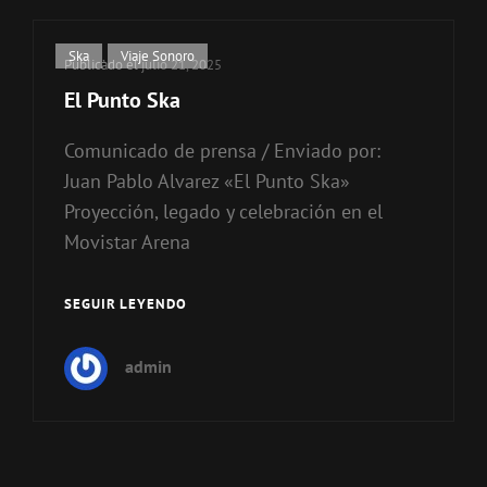
Enlaces
Ska
,
Viaje Sonoro
Publicado el
julio 21, 2025
de
El Punto Ska
categorías
Comunicado de prensa / Enviado por:
Juan Pablo Alvarez «El Punto Ska»
Proyección, legado y celebración en el
Movistar Arena
SEGUIR LEYENDO
EL
PUNTO
SKA
admin