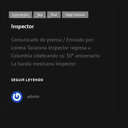
Enlaces
Conciertos
,
Ska
,
Tour
,
Viaje Sonoro
Publicado el
junio 2, 2025
de
Inspector
categorías
Comunicado de prensa / Enviado por:
Lorena Tarazona Inspector regresa a
Colombia celebrando su 30º aniversario
La banda mexicana Inspector
SEGUIR LEYENDO
INSPECTOR
admin