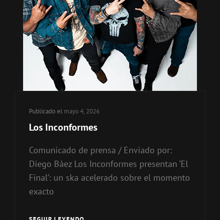
Publicado el
mayo 4, 2026
Los Inconformes
Comunicado de prensa / Enviado por:
Diego Báez Los Inconformes presentan ‘El
Final’: un ska acelerado sobre el momento
exacto
SEGUIR LEYENDO
LOS