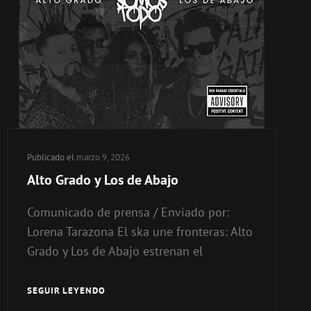
Publicado el
marzo 9, 2026
Alto Grado y Los de Abajo
Comunicado de prensa / Enviado por:
Lorena Tarazona El ska une fronteras: Alto
Grado y Los de Abajo estrenan el
SEGUIR LEYENDO
ALTO
GRADO